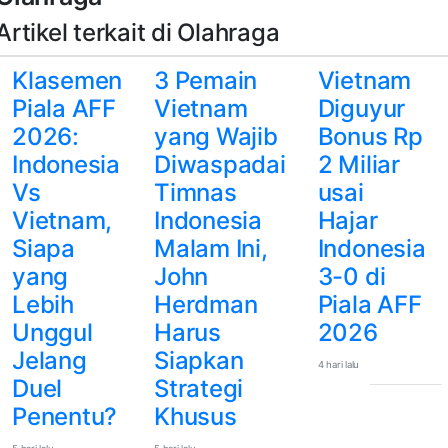
Artikel terkait di Olahraga
Klasemen
3 Pemain
Vietnam
Piala AFF
Vietnam
Diguyur
2026:
yang Wajib
Bonus Rp
Indonesia
Diwaspadai
2 Miliar
Vs
Timnas
usai
Vietnam,
Indonesia
Hajar
Siapa
Malam Ini,
Indonesia
yang
John
3-0 di
Lebih
Herdman
Piala AFF
Unggul
Harus
2026
Jelang
Siapkan
4 hari lalu
Duel
Strategi
Penentu?
Khusus