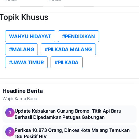
5 hari lalu
5 hari lalu
Topik Khusus
WAHYU HIDAYAT
#PENDIDIKAN
#MALANG
#PILKADA MALANG
#JAWA TIMUR
#PILKADA
Headline Berita
Wajib Kamu Baca
Update Kebakaran Gunung Bromo, Titik Api Baru
1
Berhasil Dipadamkan Petugas Gabungan
Periksa 10.873 Orang, Dinkes Kota Malang Temukan
2
186 Positif HIV