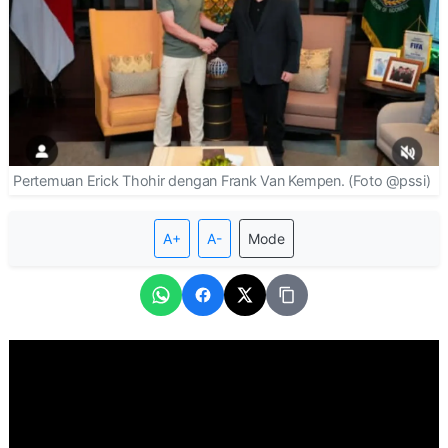
Pertemuan Erick Thohir dengan Frank Van Kempen. (Foto @pssi)
A+
A-
Mode