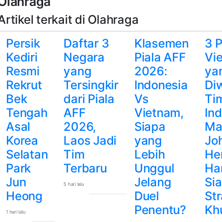
Olahraga
Artikel terkait di Olahraga
Persik
Daftar 3
Klasemen
3 
Kediri
Negara
Piala AFF
Vi
Resmi
yang
2026:
ya
Rekrut
Tersingkir
Indonesia
Di
Bek
dari Piala
Vs
Ti
Tengah
AFF
Vietnam,
In
Asal
2026,
Siapa
Mal
Korea
Laos Jadi
yang
Jo
Selatan
Tim
Lebih
He
Park
Terbaru
Unggul
Ha
Jun
Jelang
Si
5 hari lalu
Heong
Duel
Str
Penentu?
Kh
1 hari lalu