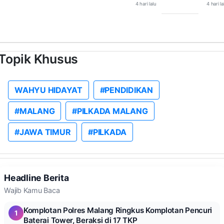
4 hari lalu
4 hari la
Topik Khusus
WAHYU HIDAYAT
#PENDIDIKAN
#MALANG
#PILKADA MALANG
#JAWA TIMUR
#PILKADA
Headline Berita
Wajib Kamu Baca
Komplotan Polres Malang Ringkus Komplotan Pencuri
1
Baterai Tower, Beraksi di 17 TKP