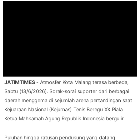
JATIMTIMES
- Atmosfer Kota Malang terasa berbeda,
Sabtu (13/6/2026). Sorak-sorai suporter dari berbagai
daerah menggema di sejumlah arena pertandingan saat
Kejuaraan Nasional (Kejurnas) Tenis Beregu XX Piala
Ketua Mahkamah Agung Republik Indonesia bergulir.
Puluhan hingga ratusan pendukung yang datang