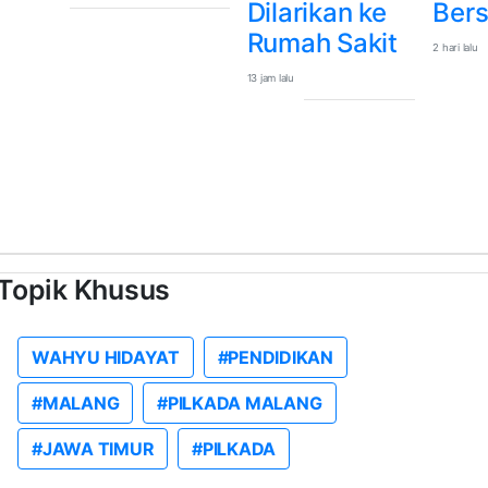
Dilarikan ke
Ber
Rumah Sakit
2 hari lalu
13 jam lalu
Topik Khusus
WAHYU HIDAYAT
#PENDIDIKAN
#MALANG
#PILKADA MALANG
#JAWA TIMUR
#PILKADA