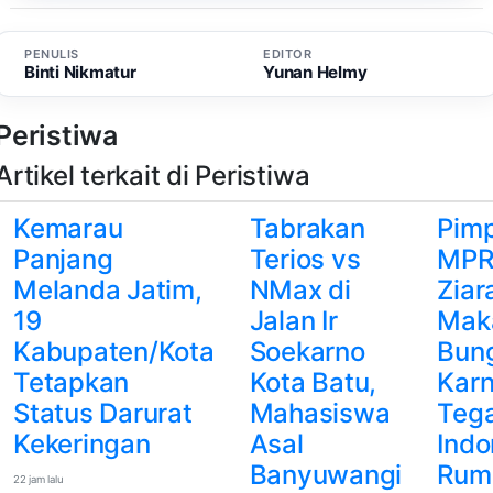
PENULIS
EDITOR
Binti Nikmatur
Yunan Helmy
Peristiwa
Artikel terkait di Peristiwa
Kemarau
Tabrakan
Pim
Panjang
Terios vs
MP
Melanda Jatim,
NMax di
Ziar
19
Jalan Ir
Mak
Kabupaten/Kota
Soekarno
Bun
Tetapkan
Kota Batu,
Karn
Status Darurat
Mahasiswa
Teg
Kekeringan
Asal
Indo
Banyuwangi
Rum
22 jam lalu