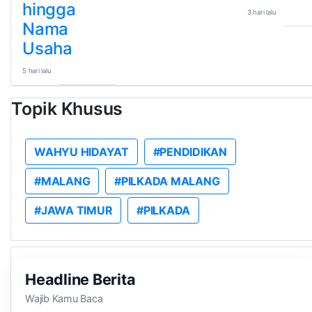
hingga
3 hari lalu
Nama
Usaha
5 hari lalu
Topik Khusus
WAHYU HIDAYAT
#PENDIDIKAN
#MALANG
#PILKADA MALANG
#JAWA TIMUR
#PILKADA
Headline Berita
Wajib Kamu Baca