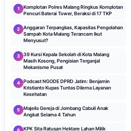
Komplotan Polres Malang Ringkus Komplotan
1
Pencuri Baterai Tower, Beraksi di 17 TKP
Anggaran Terpangkas, Kapasitas Pengolahan
2
Sampah Kota Malang Terancam Ikut
Menyusut?
39 Kursi Kepala Sekolah di Kota Malang
3
Masih Kosong, Pengisian Terganjal
Mekanisme Pusat
Podcast NGODE DPRD Jatim: Benjamin
4
Kristianto Kupas Tuntas Dilema Layanan
Kesehatan
Majelis Gereja di Jombang Cabuli Anak
5
Angkat Selama 4 Tahun
KPK Sita Ratusan Hektare Lahan Milik
6