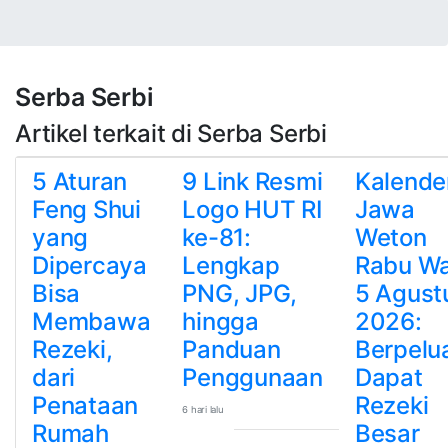
Serba Serbi
Artikel terkait di Serba Serbi
5 Aturan
9 Link Resmi
Kalende
Feng Shui
Logo HUT RI
Jawa
yang
ke-81:
Weton
Dipercaya
Lengkap
Rabu W
Bisa
PNG, JPG,
5 Agust
Membawa
hingga
2026:
Rezeki,
Panduan
Berpelu
dari
Penggunaan
Dapat
Penataan
Rezeki
6 hari lalu
Rumah
Besar