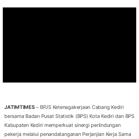
JATIMTIMES
– BPJS Ketenagakerjaan Cabang Kediri
bersama Badan Pusat Statistik (BPS) Kota Kediri dan BPS
Kabupaten Kediri memperkuat sinergi perlindungan
pekerja melalui penandatanganan Perjanjian Kerja Sama