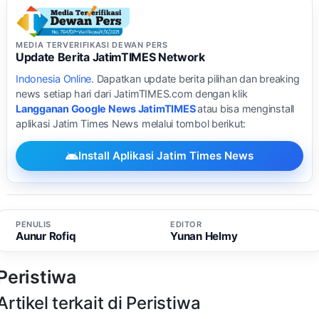
MEDIA TERVERIFIKASI DEWAN PERS
Update Berita JatimTIMES Network
Indonesia Online
. Dapatkan update berita pilihan dan breaking
news setiap hari dari JatimTIMES.com dengan klik
Langganan Google News JatimTIMES
atau bisa menginstall
aplikasi Jatim Times News melalui tombol berikut:
Install Aplikasi Jatim Times News
PENULIS
EDITOR
Aunur Rofiq
Yunan Helmy
Peristiwa
Artikel terkait di Peristiwa