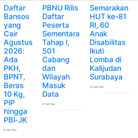
Daftar
PBNU Rilis
Semarakan
Bansos
Daftar
HUT ke-81
yang
Peserta
RI, 60
Cair
Sementara
Anak
Agustus
Tahap I,
Disabilitas
2026:
501
Ikuti
Ada
Cabang
Lomba di
PKH,
dan
Kalijudan
BPNT,
Wilayah
Surabaya
Beras
Masuk
22 jam lalu
10 Kg,
Data
PIP
4 hari lalu
hingga
PBI-JK
6 hari lalu