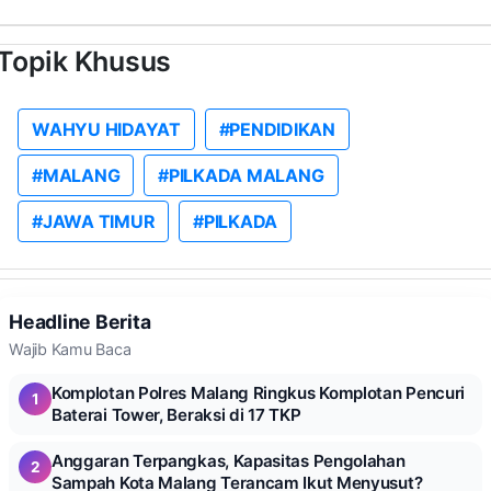
Topik Khusus
WAHYU HIDAYAT
#PENDIDIKAN
#MALANG
#PILKADA MALANG
#JAWA TIMUR
#PILKADA
Headline Berita
Wajib Kamu Baca
Komplotan Polres Malang Ringkus Komplotan Pencuri
1
Baterai Tower, Beraksi di 17 TKP
Anggaran Terpangkas, Kapasitas Pengolahan
2
Sampah Kota Malang Terancam Ikut Menyusut?