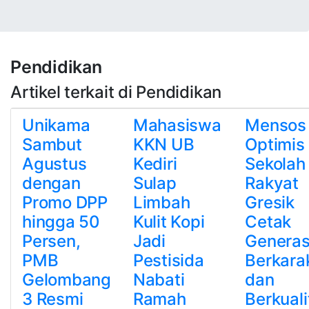
Pendidikan
Artikel terkait di Pendidikan
Unikama
Mahasiswa
Mensos
Sambut
KKN UB
Optimis
Agustus
Kediri
Sekolah
dengan
Sulap
Rakyat
Promo DPP
Limbah
Gresik
hingga 50
Kulit Kopi
Cetak
Persen,
Jadi
Generas
PMB
Pestisida
Berkara
Gelombang
Nabati
dan
3 Resmi
Ramah
Berkuali