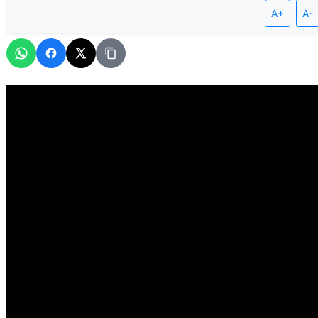
A+
A-