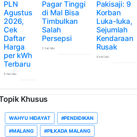
PLN
Pagar Tinggi
Pakisaji: 9
Agustus
di Mal Bisa
Korban
2026,
Timbulkan
Luka-luka,
Cek
Salah
Sejumlah
Daftar
Persepsi
Kendaraan
Harga
Rusak
2 hari lalu
per kWh
4 hari lalu
Terbaru
5 hari lalu
Topik Khusus
WAHYU HIDAYAT
#PENDIDIKAN
#MALANG
#PILKADA MALANG