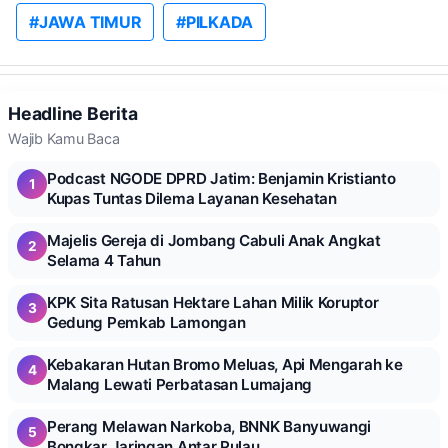
#JAWA TIMUR
#PILKADA
Headline Berita
Wajib Kamu Baca
Podcast NGODE DPRD Jatim: Benjamin Kristianto
1
Kupas Tuntas Dilema Layanan Kesehatan
Majelis Gereja di Jombang Cabuli Anak Angkat
2
Selama 4 Tahun
KPK Sita Ratusan Hektare Lahan Milik Koruptor
3
Gedung Pemkab Lamongan
Kebakaran Hutan Bromo Meluas, Api Mengarah ke
4
Malang Lewati Perbatasan Lumajang
Perang Melawan Narkoba, BNNK Banyuwangi
5
Bongkar Jaringan Antar Pulau