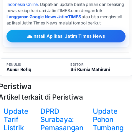
Indonesia Online
. Dapatkan update berita pilihan dan breaking
news setiap hari dari JatimTIMES.com dengan klik
Langganan Google News JatimTIMES
atau bisa menginstall
aplikasi Jatim Times News melalui tombol berikut:
Install Aplikasi Jatim Times News
PENULIS
EDITOR
Aunur Rofiq
Sri Kurnia Mahiruni
Peristiwa
Artikel terkait di Peristiwa
Update
DPRD
Update
Tarif
Surabaya:
Pohon
Listrik
Pemasangan
Tumbang