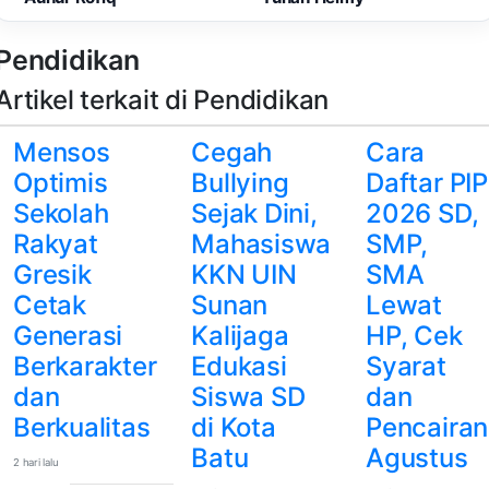
Pendidikan
Artikel terkait di Pendidikan
Mensos
Cegah
Cara
Optimis
Bullying
Daftar PIP
Sekolah
Sejak Dini,
2026 SD,
Rakyat
Mahasiswa
SMP,
Gresik
KKN UIN
SMA
Cetak
Sunan
Lewat
Generasi
Kalijaga
HP, Cek
Berkarakter
Edukasi
Syarat
dan
Siswa SD
dan
Berkualitas
di Kota
Pencairan
Batu
Agustus
2 hari lalu