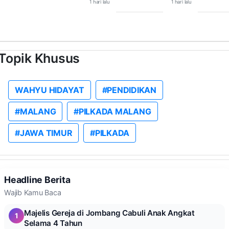
1 hari lalu
1 hari lalu
Topik Khusus
WAHYU HIDAYAT
#PENDIDIKAN
#MALANG
#PILKADA MALANG
#JAWA TIMUR
#PILKADA
Headline Berita
Wajib Kamu Baca
Majelis Gereja di Jombang Cabuli Anak Angkat
1
Selama 4 Tahun