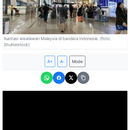
Ilustrasi wisatawan Malaysia di bandara Indonesia. (Foto:
Shutterstock)
A+
A-
Mode