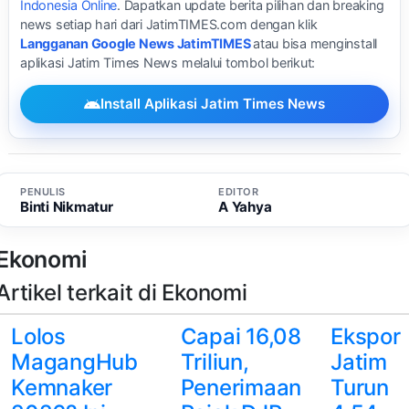
Indonesia Online
. Dapatkan update berita pilihan dan breaking
news setiap hari dari JatimTIMES.com dengan klik
Langganan Google News JatimTIMES
atau bisa menginstall
aplikasi Jatim Times News melalui tombol berikut:
Install Aplikasi Jatim Times News
PENULIS
EDITOR
Binti Nikmatur
A Yahya
Ekonomi
Artikel terkait di Ekonomi
Lolos
Capai 16,08
Ekspor
MagangHub
Triliun,
Jatim
Kemnaker
Penerimaan
Turun