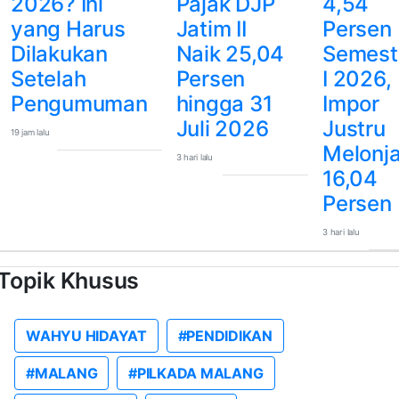
2026? Ini
Pajak DJP
4,54
yang Harus
Jatim II
Persen
Dilakukan
Naik 25,04
Semest
Setelah
Persen
I 2026,
Pengumuman
hingga 31
Impor
Juli 2026
Justru
19 jam lalu
Melonj
3 hari lalu
16,04
Persen
3 hari lalu
Topik Khusus
WAHYU HIDAYAT
#PENDIDIKAN
#MALANG
#PILKADA MALANG