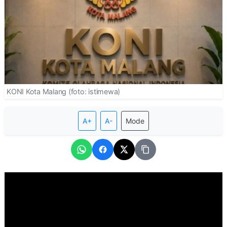
KONI Kota Malang (foto: istimewa)
A+
A-
Mode