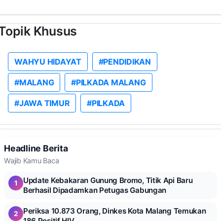
Topik Khusus
WAHYU HIDAYAT
#PENDIDIKAN
#MALANG
#PILKADA MALANG
#JAWA TIMUR
#PILKADA
Headline Berita
Wajib Kamu Baca
Update Kebakaran Gunung Bromo, Titik Api Baru
1
Berhasil Dipadamkan Petugas Gabungan
Periksa 10.873 Orang, Dinkes Kota Malang Temukan
2
186 Positif HIV