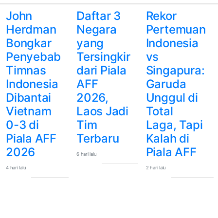
John
Daftar 3
Rekor
Herdman
Negara
Pertemuan
Bongkar
yang
Indonesia
Penyebab
Tersingkir
vs
Timnas
dari Piala
Singapura:
Indonesia
AFF
Garuda
Dibantai
2026,
Unggul di
Vietnam
Laos Jadi
Total
0-3 di
Tim
Laga, Tapi
Piala AFF
Terbaru
Kalah di
2026
Piala AFF
6 hari lalu
4 hari lalu
2 hari lalu