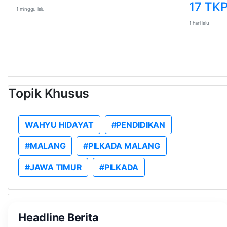
17 TK
1 minggu lalu
1 hari lalu
Topik Khusus
WAHYU HIDAYAT
#PENDIDIKAN
#MALANG
#PILKADA MALANG
#JAWA TIMUR
#PILKADA
Headline Berita