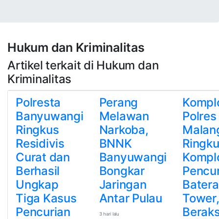
Hukum dan Kriminalitas
Artikel terkait di Hukum dan
Kriminalitas
Polresta
Perang
Kompl
Banyuwangi
Melawan
Polres
Ringkus
Narkoba,
Malan
Residivis
BNNK
Ringk
Curat dan
Banyuwangi
Kompl
Berhasil
Bongkar
Pencur
Ungkap
Jaringan
Batera
Tiga Kasus
Antar Pulau
Tower
Pencurian
Beraks
3 hari lalu