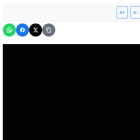
A+
A-