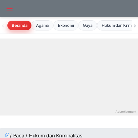
‹
›
Beranda
Agama
Ekonomi
Gaya
Hukum dan Kriminal
/ Baca / Hukum dan Kriminalitas