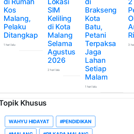
di Rumah
Lokasi
di
2
Kos
SIM
Brakseng
P
Malang,
Keliling
Kota
O
Pelaku
di Kota
Batu,
A
Ditangkap
Malang
Petani
R
Selama
Terpaksa
1 hari lalu
3 har
Agustus
Jaga
2026
Lahan
Setiap
2 hari lalu
Malam
1 hari lalu
Topik Khusus
WAHYU HIDAYAT
#PENDIDIKAN
#MALANG
#PILKADA MALANG