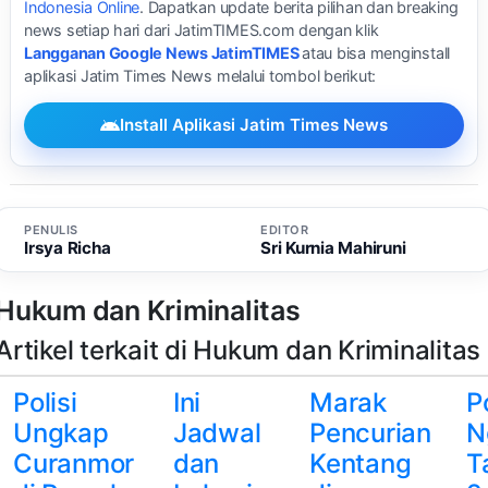
Indonesia Online
. Dapatkan update berita pilihan dan breaking
news setiap hari dari JatimTIMES.com dengan klik
Langganan Google News JatimTIMES
atau bisa menginstall
aplikasi Jatim Times News melalui tombol berikut:
Install Aplikasi Jatim Times News
PENULIS
EDITOR
Irsya Richa
Sri Kurnia Mahiruni
Hukum dan Kriminalitas
Artikel terkait di Hukum dan Kriminalitas
Polisi
Ini
Marak
P
Ungkap
Jadwal
Pencurian
N
Curanmor
dan
Kentang
T