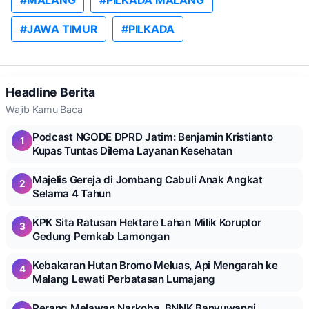
#JAWA TIMUR
#PILKADA
Headline Berita
Wajib Kamu Baca
Podcast NGODE DPRD Jatim: Benjamin Kristianto
1
Kupas Tuntas Dilema Layanan Kesehatan
Majelis Gereja di Jombang Cabuli Anak Angkat
2
Selama 4 Tahun
KPK Sita Ratusan Hektare Lahan Milik Koruptor
3
Gedung Pemkab Lamongan
Kebakaran Hutan Bromo Meluas, Api Mengarah ke
4
Malang Lewati Perbatasan Lumajang
Perang Melawan Narkoba, BNNK Banyuwangi