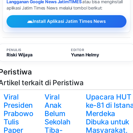
Langganan Google News JatimTIMES
atau bisa menginstall
aplikasi Jatim Times News melalui tombol berikut:
Install Aplikasi Jatim Times News
PENULIS
EDITOR
Riski Wijaya
Yunan Helmy
Peristiwa
Artikel terkait di Peristiwa
Viral
Viral
Upacara HUT 
Presiden
Anak
ke-81 di Istan
Prabowo
Belum
Merdeka
Tulis
Sekolah
Dibuka untuk
Paper
Tiba-
Masyarakat,