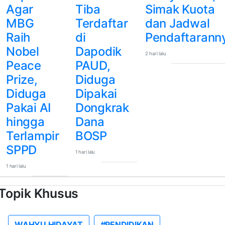
Agar
Tiba
Simak Kuota
MBG
Terdaftar
dan Jadwal
Raih
di
Pendaftarann
Nobel
Dapodik
2 hari lalu
Peace
PAUD,
Prize,
Diduga
Diduga
Dipakai
Pakai AI
Dongkrak
hingga
Dana
Terlampir
BOSP
SPPD
1 hari lalu
1 hari lalu
Topik Khusus
WAHYU HIDAYAT
#PENDIDIKAN