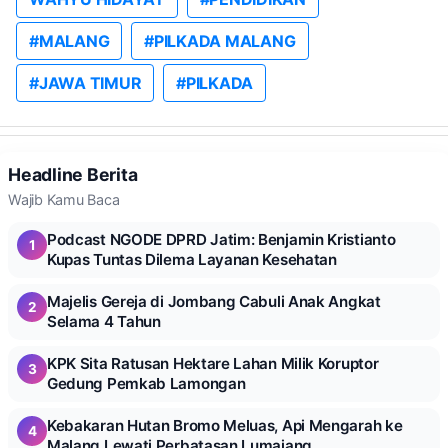
#MALANG
#PILKADA MALANG
#JAWA TIMUR
#PILKADA
Headline Berita
Wajib Kamu Baca
Podcast NGODE DPRD Jatim: Benjamin Kristianto
1
Kupas Tuntas Dilema Layanan Kesehatan
Majelis Gereja di Jombang Cabuli Anak Angkat
2
Selama 4 Tahun
KPK Sita Ratusan Hektare Lahan Milik Koruptor
3
Gedung Pemkab Lamongan
Kebakaran Hutan Bromo Meluas, Api Mengarah ke
4
Malang Lewati Perbatasan Lumajang