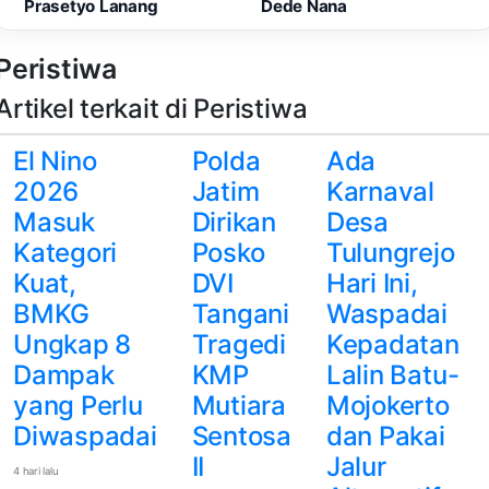
Prasetyo Lanang
Dede Nana
Peristiwa
Artikel terkait di Peristiwa
El Nino
Polda
Ada
2026
Jatim
Karnaval
Masuk
Dirikan
Desa
Kategori
Posko
Tulungrejo
Kuat,
DVI
Hari Ini,
BMKG
Tangani
Waspadai
Ungkap 8
Tragedi
Kepadatan
Dampak
KMP
Lalin Batu-
yang Perlu
Mutiara
Mojokerto
Diwaspadai
Sentosa
dan Pakai
II
Jalur
4 hari lalu