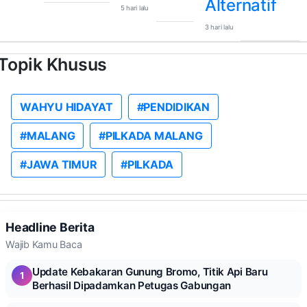
Alternatif
5 hari lalu
3 hari lalu
Topik Khusus
WAHYU HIDAYAT
#PENDIDIKAN
#MALANG
#PILKADA MALANG
#JAWA TIMUR
#PILKADA
Headline Berita
Wajib Kamu Baca
Update Kebakaran Gunung Bromo, Titik Api Baru
1
Berhasil Dipadamkan Petugas Gabungan