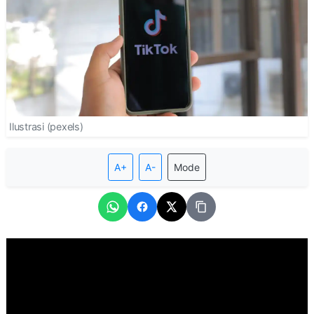
Ilustrasi (pexels)
A+
A-
Mode