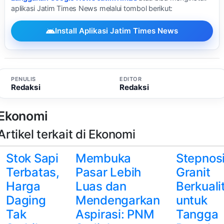
aplikasi Jatim Times News melalui tombol berikut:
Install Aplikasi Jatim Times News
PENULIS
EDITOR
Redaksi
Redaksi
Ekonomi
Artikel terkait di Ekonomi
Stok Sapi
Membuka
Stepnos
Terbatas,
Pasar Lebih
Granit
Harga
Luas dan
Berkuali
Daging
Mendengarkan
untuk
Tak
Aspirasi: PNM
Tangga