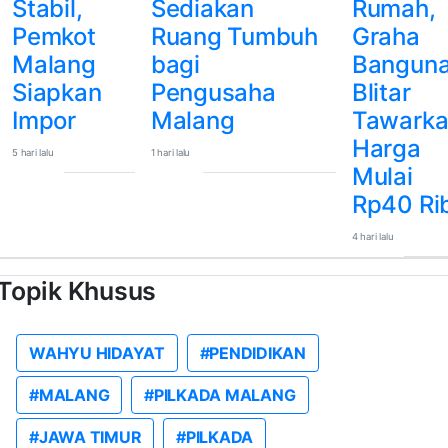
Stabil,
Sediakan
Rumah,
Pemkot
Ruang Tumbuh
Graha
Malang
bagi
Bangun
Siapkan
Pengusaha
Blitar
Impor
Malang
Tawark
Harga
5 hari lalu
1 hari lalu
Mulai
Rp40 Ri
4 hari lalu
Topik Khusus
WAHYU HIDAYAT
#PENDIDIKAN
#MALANG
#PILKADA MALANG
#JAWA TIMUR
#PILKADA