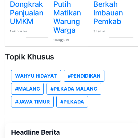
Dongkrak
Putih
Berkah
Penjualan
Matikan
Imbauan
UMKM
Warung
Pemkab
Warga
1 minggu lalu
3 hari lalu
1 minggu lalu
Topik Khusus
WAHYU HIDAYAT
#PENDIDIKAN
#MALANG
#PILKADA MALANG
#JAWA TIMUR
#PILKADA
Headline Berita