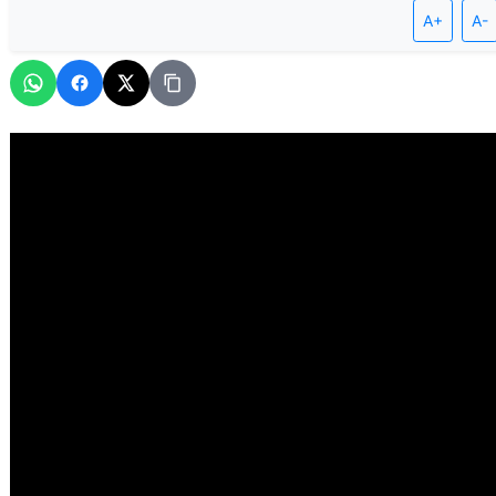
A+
A-