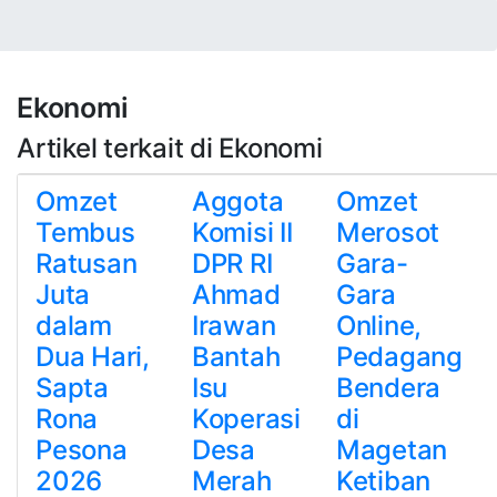
Ekonomi
Artikel terkait di Ekonomi
Omzet
Aggota
Omzet
Tembus
Komisi II
Merosot
Ratusan
DPR RI
Gara-
Juta
Ahmad
Gara
dalam
Irawan
Online,
Dua Hari,
Bantah
Pedagang
Sapta
Isu
Bendera
Rona
Koperasi
di
Pesona
Desa
Magetan
2026
Merah
Ketiban