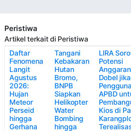
Peristiwa
Artikel terkait di Peristiwa
Daftar
Tangani
LIRA Soro
Fenomena
Kebakaran
Potensi
Langit
Hutan
Anggaran
Agustus
Bromo,
Dobel jika
2026:
BNPB
Penggun
Hujan
Siapkan
APBD unt
Meteor
Helikopter
Pembang
Perseid
Water
Kios di P
hingga
Bombing
Karangpl
Gerhana
hingga
Terealisas