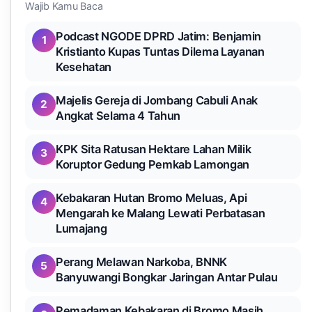
Wajib Kamu Baca
Podcast NGODE DPRD Jatim: Benjamin
1
Kristianto Kupas Tuntas Dilema Layanan
Kesehatan
Majelis Gereja di Jombang Cabuli Anak
2
Angkat Selama 4 Tahun
KPK Sita Ratusan Hektare Lahan Milik
3
Koruptor Gedung Pemkab Lamongan
Kebakaran Hutan Bromo Meluas, Api
4
Mengarah ke Malang Lewati Perbatasan
Lumajang
Perang Melawan Narkoba, BNNK
5
Banyuwangi Bongkar Jaringan Antar Pulau
Pemadaman Kebakaran di Bromo Masih