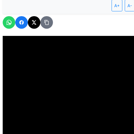
A+
A-