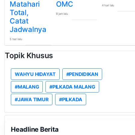
Matahari
OMC
4 hari lalu
Total,
8 jam lalu
Catat
Jadwalnya
5 hari lalu
Topik Khusus
WAHYU HIDAYAT
#PENDIDIKAN
#MALANG
#PILKADA MALANG
#JAWA TIMUR
#PILKADA
Headline Berita