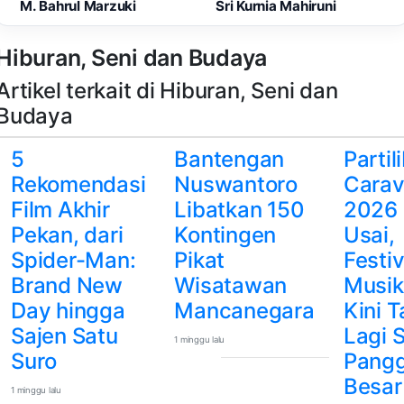
M. Bahrul Marzuki
Sri Kurnia Mahiruni
Hiburan, Seni dan Budaya
Artikel terkait di Hiburan, Seni dan
Budaya
5
Bantengan
Partil
Rekomendasi
Nuswantoro
Cara
Film Akhir
Libatkan 150
2026
Pekan, dari
Kontingen
Usai,
Spider-Man:
Pikat
Festiv
Brand New
Wisatawan
Musik
Day hingga
Mancanegara
Kini T
Sajen Satu
Lagi 
1 minggu lalu
Suro
Pang
Besar
1 minggu lalu