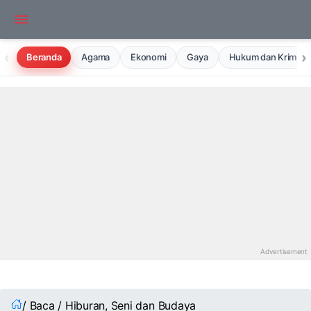
‹
›
Beranda
Agama
Ekonomi
Gaya
Hukum dan Kriminal
/ Baca / Hiburan, Seni dan Budaya