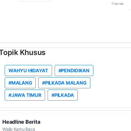
17 jam lalu
Topik Khusus
WAHYU HIDAYAT
#PENDIDIKAN
#MALANG
#PILKADA MALANG
#JAWA TIMUR
#PILKADA
Headline Berita
Wajib Kamu Baca