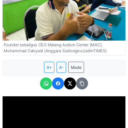
Founder sekaligus CEO Malang Autism Center (MAC),
Mohammad Cahyadi (Anggara Sudiongko/JatimTIMES)
A+
A-
Mode