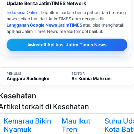
Update Berita JatimTIMES Network
Indonesia Online
. Dapatkan update berita pilihan dan breaking
news setiap hari dari JatimTIMES.com dengan klik
Langganan Google News JatimTIMES
atau bisa menginstall
aplikasi Jatim Times News melalui tombol berikut:
Install Aplikasi Jatim Times News
PENULIS
EDITOR
Anggara Sudiongko
Sri Kurnia Mahiruni
Kesehatan
Artikel terkait di Kesehatan
Kemarau Bikin
Mau Ikut
Suhu Ud
Nyamuk
Tren
Kota Bat