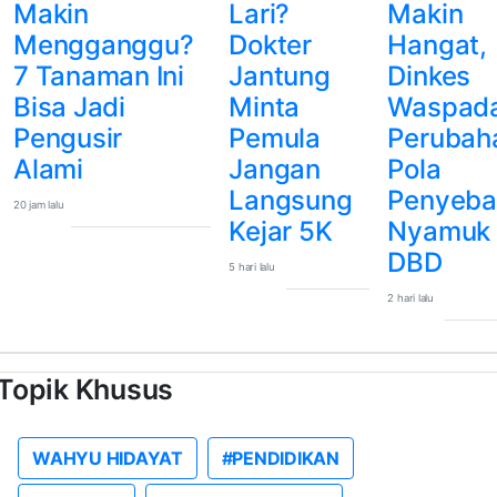
Makin
Lari?
Makin
Mengganggu?
Dokter
Hangat,
7 Tanaman Ini
Jantung
Dinkes
Bisa Jadi
Minta
Waspada
Pengusir
Pemula
Perubah
Alami
Jangan
Pola
Langsung
Penyeba
20 jam lalu
Kejar 5K
Nyamuk
DBD
5 hari lalu
2 hari lalu
Topik Khusus
WAHYU HIDAYAT
#PENDIDIKAN