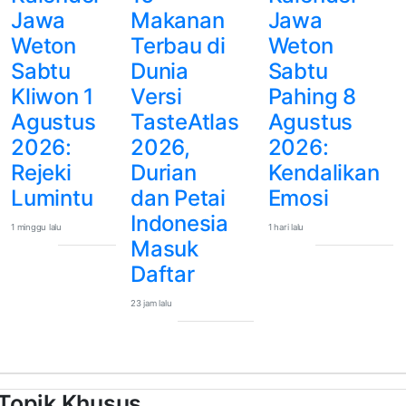
Jawa
Makanan
Jawa
Weton
Terbau di
Weton
Sabtu
Dunia
Sabtu
Kliwon 1
Versi
Pahing 8
Agustus
TasteAtlas
Agustus
2026:
2026,
2026:
Rejeki
Durian
Kendalikan
Lumintu
dan Petai
Emosi
Indonesia
1 minggu lalu
1 hari lalu
Masuk
Daftar
23 jam lalu
Topik Khusus