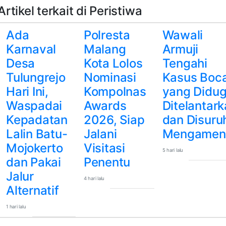
Artikel terkait di Peristiwa
Ada
Polresta
Wawali
Karnaval
Malang
Armuji
Desa
Kota Lolos
Tengahi
Tulungrejo
Nominasi
Kasus Boc
Hari Ini,
Kompolnas
yang Didu
Waspadai
Awards
Ditelantar
Kepadatan
2026, Siap
dan Disuru
Lalin Batu-
Jalani
Mengamen
Mojokerto
Visitasi
5 hari lalu
dan Pakai
Penentu
Jalur
4 hari lalu
Alternatif
1 hari lalu