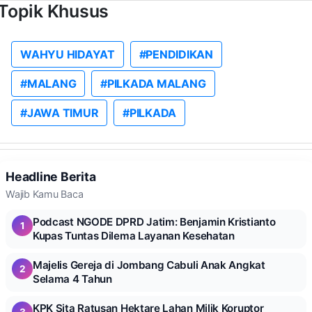
Topik Khusus
WAHYU HIDAYAT
#PENDIDIKAN
#MALANG
#PILKADA MALANG
#JAWA TIMUR
#PILKADA
Headline Berita
Wajib Kamu Baca
Podcast NGODE DPRD Jatim: Benjamin Kristianto
1
Kupas Tuntas Dilema Layanan Kesehatan
Majelis Gereja di Jombang Cabuli Anak Angkat
2
Selama 4 Tahun
KPK Sita Ratusan Hektare Lahan Milik Koruptor
3