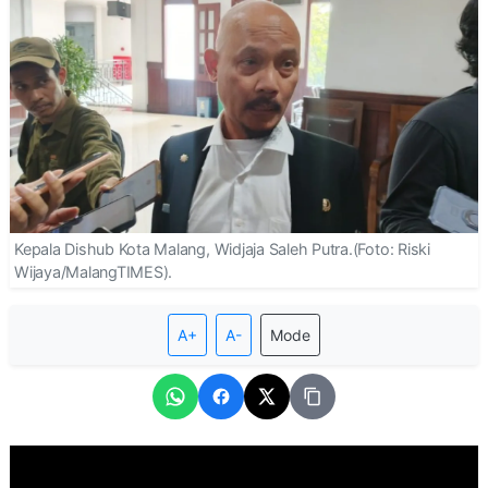
Kepala Dishub Kota Malang, Widjaja Saleh Putra.(Foto: Riski
Wijaya/MalangTIMES).
A+
A-
Mode