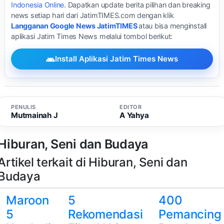
Indonesia Online
. Dapatkan update berita pilihan dan breaking
news setiap hari dari JatimTIMES.com dengan klik
Langganan Google News JatimTIMES
atau bisa menginstall
aplikasi Jatim Times News melalui tombol berikut:
Install Aplikasi Jatim Times News
PENULIS
EDITOR
Mutmainah J
A Yahya
Hiburan, Seni dan Budaya
Artikel terkait di Hiburan, Seni dan
Budaya
Maroon
5
400
5
Rekomendasi
Pemancing