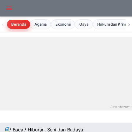
‹
›
Beranda
Agama
Ekonomi
Gaya
Hukum dan Kriminal
/ Baca / Hiburan, Seni dan Budaya