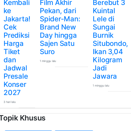
Kembali
Film Akhir
Berebut 3
ke
Pekan, dari
Kuintal
Jakarta!
Spider-Man:
Lele di
Cek
Brand New
Sungai
Prediksi
Day hingga
Burnik
Harga
Sajen Satu
Situbondo,
Tiket
Suro
Ikan 3,04
dan
Kilogram
1 minggu lalu
Jadwal
Jadi
Presale
Jawara
Konser
1 minggu lalu
2027
3 hari lalu
Topik Khusus