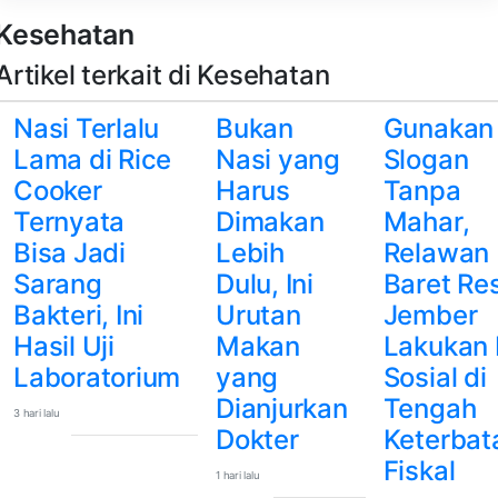
Kesehatan
Artikel terkait di Kesehatan
Nasi Terlalu
Bukan
Gunakan
Lama di Rice
Nasi yang
Slogan
Cooker
Harus
Tanpa
Ternyata
Dimakan
Mahar,
Bisa Jadi
Lebih
Relawan
Sarang
Dulu, Ini
Baret Re
Bakteri, Ini
Urutan
Jember
Hasil Uji
Makan
Lakukan 
Laboratorium
yang
Sosial di
Dianjurkan
Tengah
3 hari lalu
Dokter
Keterbat
Fiskal
1 hari lalu