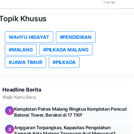
2 hari lalu
Topik Khusus
WAHYU HIDAYAT
#PENDIDIKAN
#MALANG
#PILKADA MALANG
#JAWA TIMUR
#PILKADA
Headline Berita
Wajib Kamu Baca
Komplotan Polres Malang Ringkus Komplotan Pencuri
1
Baterai Tower, Beraksi di 17 TKP
Anggaran Terpangkas, Kapasitas Pengolahan
2
Sampah Kota Malang Terancam Ikut Menyusut?