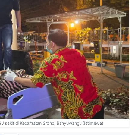
 sakit di Kecamatan Srono, Banyuwangi. (Istimewa)