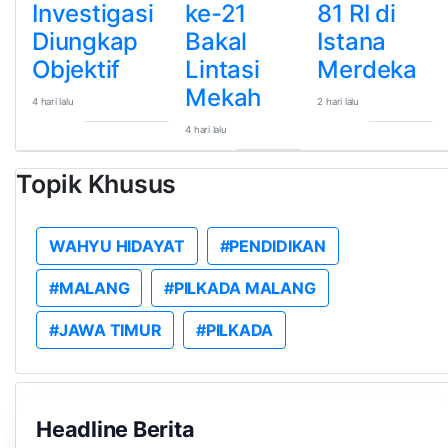
Investigasi
ke-21
81 RI di
Diungkap
Bakal
Istana
Objektif
Lintasi
Merdeka
Mekah
4 hari lalu
2 hari lalu
4 hari lalu
Topik Khusus
WAHYU HIDAYAT
#PENDIDIKAN
#MALANG
#PILKADA MALANG
#JAWA TIMUR
#PILKADA
Headline Berita