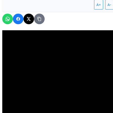
A+
A-