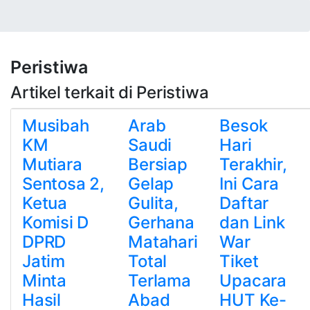
Peristiwa
Artikel terkait di Peristiwa
Musibah
Arab
Besok
KM
Saudi
Hari
Mutiara
Bersiap
Terakhir,
Sentosa 2,
Gelap
Ini Cara
Ketua
Gulita,
Daftar
Komisi D
Gerhana
dan Link
DPRD
Matahari
War
Jatim
Total
Tiket
Minta
Terlama
Upacara
Hasil
Abad
HUT Ke-