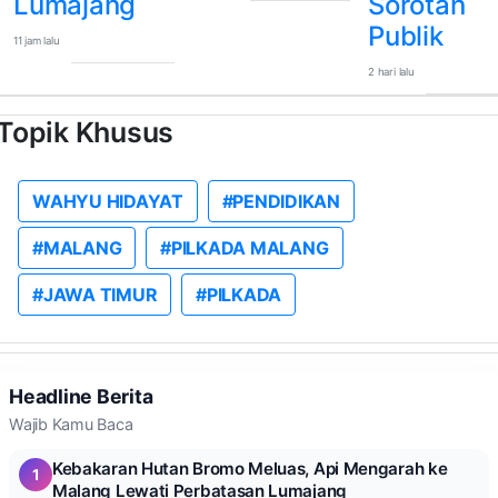
Lumajang
Sorotan
Publik
11 jam lalu
2 hari lalu
Topik Khusus
WAHYU HIDAYAT
#PENDIDIKAN
#MALANG
#PILKADA MALANG
#JAWA TIMUR
#PILKADA
Headline Berita
Wajib Kamu Baca
Kebakaran Hutan Bromo Meluas, Api Mengarah ke
1
Malang Lewati Perbatasan Lumajang