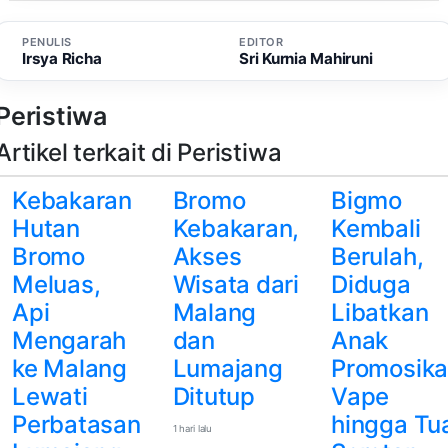
PENULIS
EDITOR
Irsya Richa
Sri Kurnia Mahiruni
Peristiwa
Artikel terkait di Peristiwa
Kebakaran
Bromo
Bigmo
Hutan
Kebakaran,
Kembali
Bromo
Akses
Berulah,
Meluas,
Wisata dari
Diduga
Api
Malang
Libatkan
Mengarah
dan
Anak
ke Malang
Lumajang
Promosik
Lewati
Ditutup
Vape
Perbatasan
hingga Tu
1 hari lalu