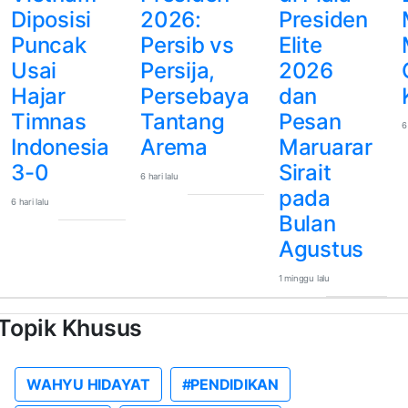
Diposisi
2026:
Presiden
Puncak
Persib vs
Elite
Usai
Persija,
2026
Hajar
Persebaya
dan
Timnas
Tantang
Pesan
6
Indonesia
Arema
Maruarar
3-0
Sirait
6 hari lalu
pada
6 hari lalu
Bulan
Agustus
1 minggu lalu
Topik Khusus
WAHYU HIDAYAT
#PENDIDIKAN