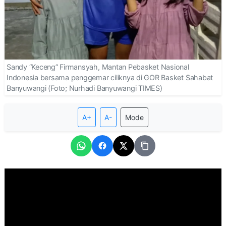
Sandy “Keceng” Firmansyah, Mantan Pebasket Nasional
Indonesia bersama penggemar ciliknya di GOR Basket Sahabat
Banyuwangi (Foto; Nurhadi Banyuwangi TIMES)
A+
A-
Mode