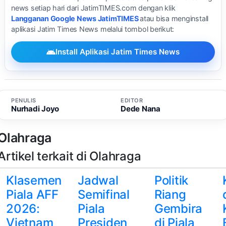
news setiap hari dari JatimTIMES.com dengan klik
Langganan Google News JatimTIMES
atau bisa menginstall
aplikasi Jatim Times News melalui tombol berikut:
Install Aplikasi Jatim Times News
PENULIS
EDITOR
Nurhadi Joyo
Dede Nana
Olahraga
Artikel terkait di Olahraga
Klasemen
Jadwal
Politik
Piala AFF
Semifinal
Riang
2026:
Piala
Gembira
Vietnam
Presiden
di Piala