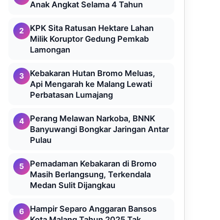
Anak Angkat Selama 4 Tahun
KPK Sita Ratusan Hektare Lahan
2
Milik Koruptor Gedung Pemkab
Lamongan
Kebakaran Hutan Bromo Meluas,
3
Api Mengarah ke Malang Lewati
Perbatasan Lumajang
Perang Melawan Narkoba, BNNK
4
Banyuwangi Bongkar Jaringan Antar
Pulau
Pemadaman Kebakaran di Bromo
5
Masih Berlangsung, Terkendala
Medan Sulit Dijangkau
Hampir Separo Anggaran Bansos
6
Kota Malang Tahun 2025 Tak