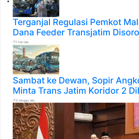
Terganjal Regulasi Pemkot Ma
Dana Feeder Transjatim Disoro
1 hari lalu
Sambat ke Dewan, Sopir Angk
Minta Trans Jatim Koridor 2 D
3 minggu lalu