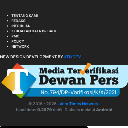
TENTANG KAMI
REDAKSI
INFO IKLAN
KEBIJAKAN DATA PRIBADI
PMC
POLICY
NETWORK
NEW DESIGN DEVELOPMENT BY
JTN DEV
© 2016 - 2026
Jatim Times Network
.
Load time:
0.2679
detik. Diakses melalui
Android