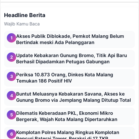
Headline Berita
Wajib Kamu Baca
Akses Publik Diblokade, Pemkot Malang Belum
1
Bertindak meski Ada Pelanggaran
Update Kebakaran Gunung Bromo, Titik Api Baru
2
Berhasil Dipadamkan Petugas Gabungan
Periksa 10.873 Orang, Dinkes Kota Malang
3
Temukan 186 Positif HIV
Buntut Meluasnya Kebakaran Savana, Akses ke
4
Gunung Bromo via Jemplang Malang Ditutup Total
Dilematis Keberadaan PKL, Ekonomi Mikro
5
Bergerak, Wajah Kota Malang Dipertaruhkan
Komplotan Polres Malang Ringkus Komplotan
6
Pencuri Baterai Tower, Beraksi di 17 TKP