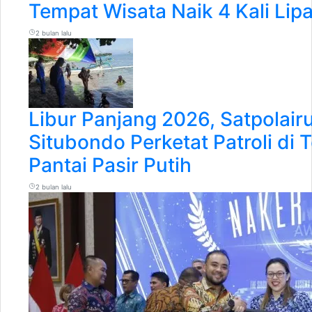
Tempat Wisata Naik 4 Kali Lipa
2 bulan lalu
Libur Panjang 2026, Satpolair
Situbondo Perketat Patroli di
Pantai Pasir Putih
2 bulan lalu