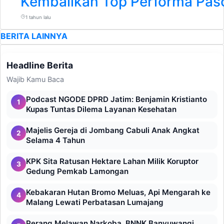
Kembalikan Top Performa Pas
1 tahun lalu
BERITA LAINNYA
Headline Berita
Wajib Kamu Baca
Podcast NGODE DPRD Jatim: Benjamin Kristianto
1
Kupas Tuntas Dilema Layanan Kesehatan
Majelis Gereja di Jombang Cabuli Anak Angkat
2
Selama 4 Tahun
KPK Sita Ratusan Hektare Lahan Milik Koruptor
3
Gedung Pemkab Lamongan
Kebakaran Hutan Bromo Meluas, Api Mengarah ke
4
Malang Lewati Perbatasan Lumajang
Perang Melawan Narkoba, BNNK Banyuwangi