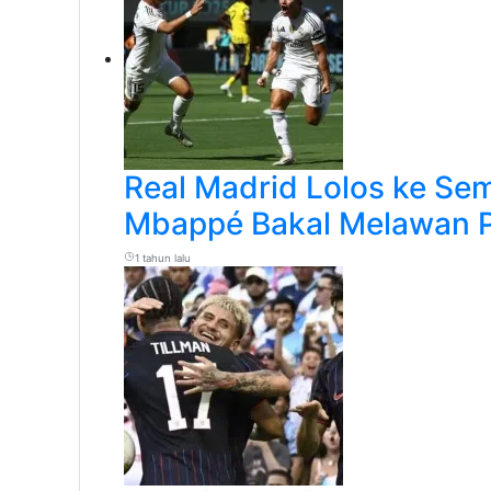
Real Madrid Lolos ke Semi
Mbappé Bakal Melawan 
1 tahun lalu