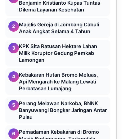
Benjamin Kristianto Kupas Tuntas
Dilema Layanan Kesehatan
Majelis Gereja di Jombang Cabuli
2
Anak Angkat Selama 4 Tahun
KPK Sita Ratusan Hektare Lahan
3
Milik Koruptor Gedung Pemkab
Lamongan
Kebakaran Hutan Bromo Meluas,
4
Api Mengarah ke Malang Lewati
Perbatasan Lumajang
Perang Melawan Narkoba, BNNK
5
Banyuwangi Bongkar Jaringan Antar
Pulau
Pemadaman Kebakaran di Bromo
6
Masih Berlangsung, Terkendala