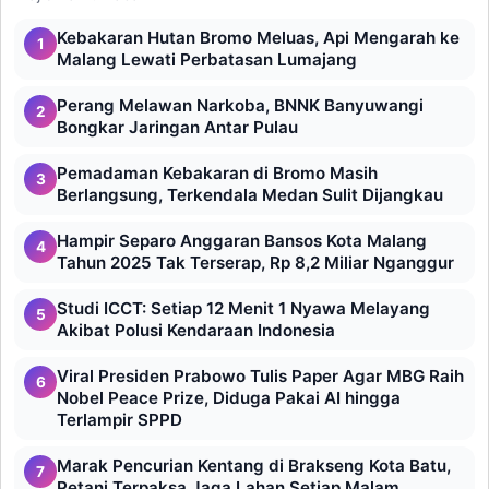
Kebakaran Hutan Bromo Meluas, Api Mengarah ke
1
Malang Lewati Perbatasan Lumajang
Perang Melawan Narkoba, BNNK Banyuwangi
2
Bongkar Jaringan Antar Pulau
Pemadaman Kebakaran di Bromo Masih
3
Berlangsung, Terkendala Medan Sulit Dijangkau
Hampir Separo Anggaran Bansos Kota Malang
4
Tahun 2025 Tak Terserap, Rp 8,2 Miliar Nganggur
Studi ICCT: Setiap 12 Menit 1 Nyawa Melayang
5
Akibat Polusi Kendaraan Indonesia
Viral Presiden Prabowo Tulis Paper Agar MBG Raih
6
Nobel Peace Prize, Diduga Pakai AI hingga
Terlampir SPPD
Marak Pencurian Kentang di Brakseng Kota Batu,
7
Petani Terpaksa Jaga Lahan Setiap Malam