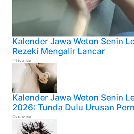
Kalender Jawa Weton Senin Le
Rezeki Mengalir Lancar
4 bulan lalu
Kalender Jawa Weton Senin Le
2026: Tunda Dulu Urusan Per
5 bulan lalu