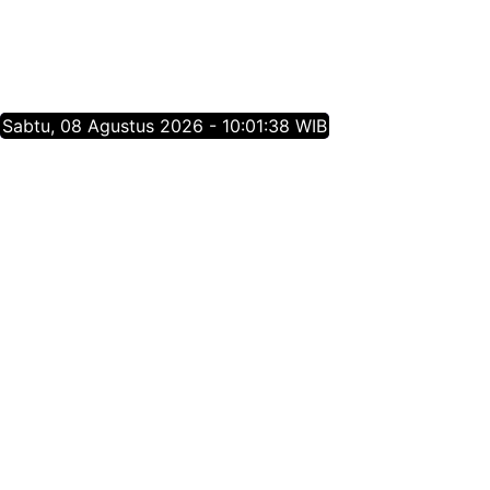
Sabtu, 08 Agustus 2026 - 10:01:39 WIB
Tentang Jatim Times Network
Media Online Mainstream Pertama di Jawa Timur,
menyajikan info berita Jawa Timur yang membangun,
menginspirasi, dan berpositif thinking berdasarkan
jurnalisme positif.
Follow Jatim Times Network
@jatimtimescom
jatimtimes.com
@jatimtimes