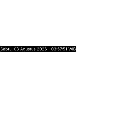
Sabtu, 08 Agustus 2026 - 03:57:51 WIB
Tentang Jatim Times Network
Media Online Mainstream Pertama di Jawa Timur,
menyajikan info berita Jawa Timur yang membangun,
menginspirasi, dan berpositif thinking berdasarkan