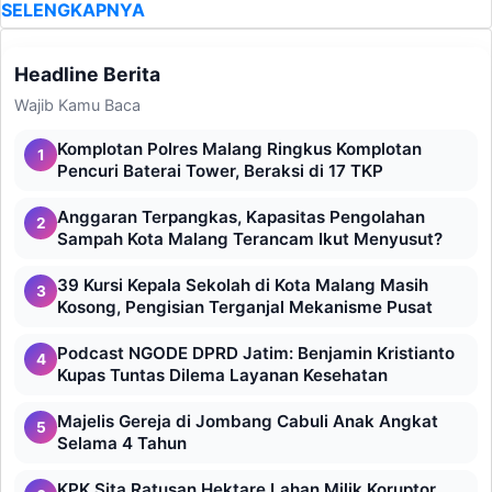
SELENGKAPNYA
Headline Berita
Wajib Kamu Baca
Komplotan Polres Malang Ringkus Komplotan
1
Pencuri Baterai Tower, Beraksi di 17 TKP
Anggaran Terpangkas, Kapasitas Pengolahan
2
Sampah Kota Malang Terancam Ikut Menyusut?
39 Kursi Kepala Sekolah di Kota Malang Masih
3
Kosong, Pengisian Terganjal Mekanisme Pusat
Podcast NGODE DPRD Jatim: Benjamin Kristianto
4
Kupas Tuntas Dilema Layanan Kesehatan
Majelis Gereja di Jombang Cabuli Anak Angkat
5
Selama 4 Tahun
KPK Sita Ratusan Hektare Lahan Milik Koruptor