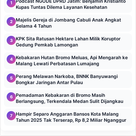
Podcast NGODE DPRD Jatim: Benjamin Kristianto
1
Kupas Tuntas Dilema Layanan Kesehatan
Majelis Gereja di Jombang Cabuli Anak Angkat
2
Selama 4 Tahun
KPK Sita Ratusan Hektare Lahan Milik Koruptor
3
Gedung Pemkab Lamongan
Kebakaran Hutan Bromo Meluas, Api Mengarah ke
4
Malang Lewati Perbatasan Lumajang
Perang Melawan Narkoba, BNNK Banyuwangi
5
Bongkar Jaringan Antar Pulau
Pemadaman Kebakaran di Bromo Masih
6
Berlangsung, Terkendala Medan Sulit Dijangkau
Hampir Separo Anggaran Bansos Kota Malang
7
Tahun 2025 Tak Terserap, Rp 8,2 Miliar Nganggur