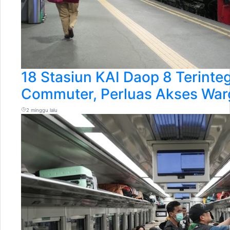
18 Stasiun KAI Daop 8 Terinte
Commuter, Perluas Akses War
2 minggu lalu