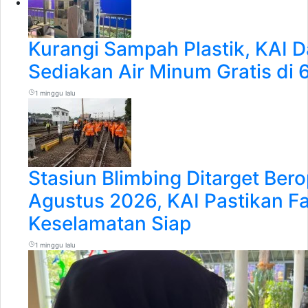
Kurangi Sampah Plastik, KAI 
Sediakan Air Minum Gratis di 
1 minggu lalu
Stasiun Blimbing Ditarget Bero
Agustus 2026, KAI Pastikan Fa
Keselamatan Siap
1 minggu lalu