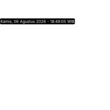
Kamis, 06 Agustus 2026 - 18:49:06 WIB
Tentang Jatim Times Network
Media Online Mainstream Pertama di Jawa Timur,
menyajikan info berita Jawa Timur yang membangun,
menginspirasi, dan berpositif thinking berdasarkan
jurnalisme positif.
Follow Jatim Times Network
@jatimtimescom
jatimtimes.com
@jatimtimes
@jatimtimes