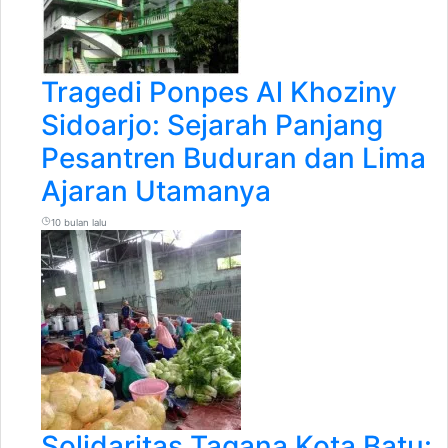
Tragedi Ponpes Al Khoziny
Sidoarjo: Sejarah Panjang
Pesantren Buduran dan Lima
Ajaran Utamanya
10 bulan lalu
Solidaritas Tagana Kota Batu: