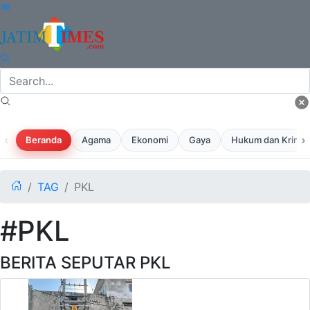
‹
›
Beranda
Agama
Ekonomi
Gaya
Hukum dan Krimina
TAG
PKL
#PKL
BERITA SEPUTAR PKL