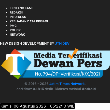
TENTANG KAMI
REDAKSI
INFO IKLAN
KEBIJAKAN DATA PRIBADI
PMC
POLICY
NETWORK
NEW DESIGN DEVELOPMENT BY
JTN DEV
© 2016 - 2026
Jatim Times Network
.
Load time:
0.1815
detik. Diakses melalui
Android
Kamis, 06 Agustus 2026 - 05:22:11 WIB