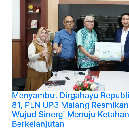
Menyambut Dirgahayu Republi
81, PLN UP3 Malang Resmik
Wujud Sinergi Menuju Ketahan
Berkelanjutan