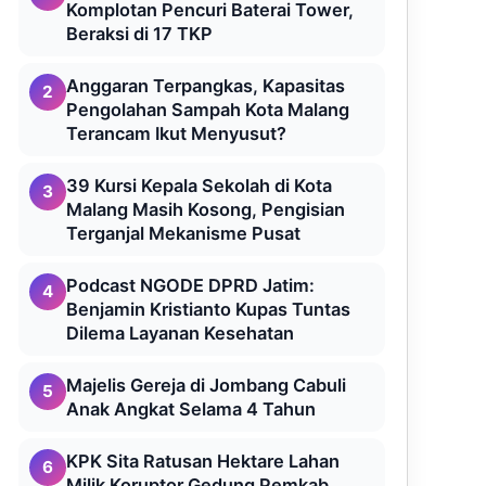
Komplotan Pencuri Baterai Tower,
Beraksi di 17 TKP
Anggaran Terpangkas, Kapasitas
2
Pengolahan Sampah Kota Malang
Terancam Ikut Menyusut?
39 Kursi Kepala Sekolah di Kota
3
Malang Masih Kosong, Pengisian
Terganjal Mekanisme Pusat
Podcast NGODE DPRD Jatim:
4
Benjamin Kristianto Kupas Tuntas
Dilema Layanan Kesehatan
Majelis Gereja di Jombang Cabuli
5
Anak Angkat Selama 4 Tahun
KPK Sita Ratusan Hektare Lahan
6
Milik Koruptor Gedung Pemkab