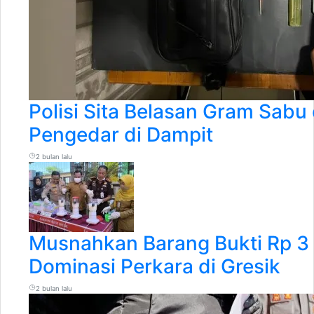
Polisi Sita Belasan Gram Sabu
Pengedar di Dampit
2 bulan lalu
Musnahkan Barang Bukti Rp 3 
Dominasi Perkara di Gresik
2 bulan lalu