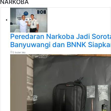
NARKOBA
Peredaran Narkoba Jadi Sorot
Banyuwangi dan BNNK Siapka
2 bulan lalu