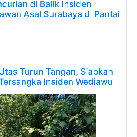
ncurian di Balik Insiden
wan Asal Surabaya di Pantai
Utas Turun Tangan, Siapkan
Tersangka Insiden Wediawu