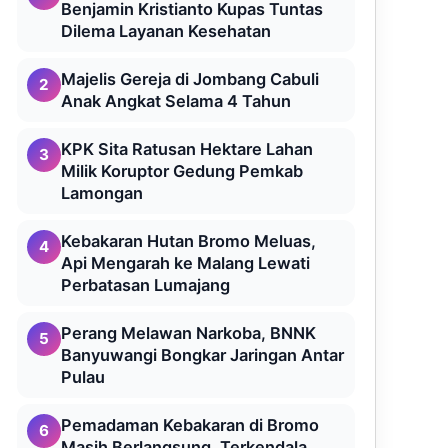
Benjamin Kristianto Kupas Tuntas
Dilema Layanan Kesehatan
Majelis Gereja di Jombang Cabuli
2
Anak Angkat Selama 4 Tahun
KPK Sita Ratusan Hektare Lahan
3
Milik Koruptor Gedung Pemkab
Lamongan
Kebakaran Hutan Bromo Meluas,
4
Api Mengarah ke Malang Lewati
Perbatasan Lumajang
Perang Melawan Narkoba, BNNK
5
Banyuwangi Bongkar Jaringan Antar
Pulau
Pemadaman Kebakaran di Bromo
6
Masih Berlangsung, Terkendala