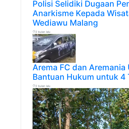
Polisi Selidiki Dugaan Pe
Anarkisme Kepada Wisata
Wediawu Malang
2 bulan lalu
Arema FC dan Aremania 
Bantuan Hukum untuk 4 
2 bulan lalu