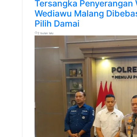
Tersangka Penyerangan 
Wediawu Malang Dibebas
Pilih Damai
2 bulan lalu