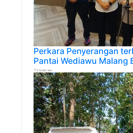
Perkara Penyerangan te
Pantai Wediawu Malang 
2 bulan lalu