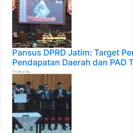
Pansus DPRD Jatim: Target P
Pendapatan Daerah dan PAD T
1 tahun lalu