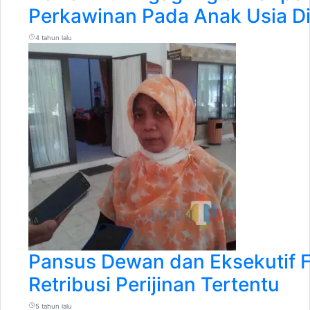
Perkawinan Pada Anak Usia Di
4 tahun lalu
Pansus Dewan dan Eksekutif F
Retribusi Perijinan Tertentu
5 tahun lalu