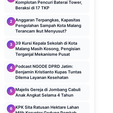
Komplotan Pencuri Baterai Tower,
Beraksi di 17 TKP
Anggaran Terpangkas, Kapasitas
2
Pengolahan Sampah Kota Malang
Terancam Ikut Menyusut?
39 Kursi Kepala Sekolah di Kota
3
Malang Masih Kosong, Pengisian
Terganjal Mekanisme Pusat
Podcast NGODE DPRD Jatim:
4
Benjamin Kristianto Kupas Tuntas
Dilema Layanan Kesehatan
Majelis Gereja di Jombang Cabuli
5
Anak Angkat Selama 4 Tahun
KPK Sita Ratusan Hektare Lahan
6
Milik Koruptor Gedung Pemkab