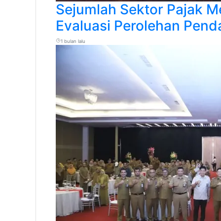
Sejumlah Sektor Pajak Me
Evaluasi Perolehan Pen
1 bulan lalu