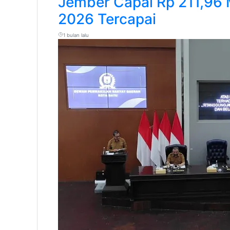
Jember Capai Rp 211,96 M
2026 Tercapai
1 bulan lalu