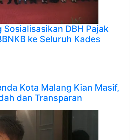
Sosialisasikan DBH Pajak
BBNKB ke Seluruh Kades
enda Kota Malang Kian Masif,
dah dan Transparan