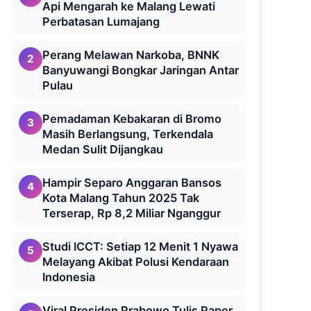
Api Mengarah ke Malang Lewati
Perbatasan Lumajang
Perang Melawan Narkoba, BNNK
2
Banyuwangi Bongkar Jaringan Antar
Pulau
Pemadaman Kebakaran di Bromo
3
Masih Berlangsung, Terkendala
Medan Sulit Dijangkau
Hampir Separo Anggaran Bansos
4
Kota Malang Tahun 2025 Tak
Terserap, Rp 8,2 Miliar Nganggur
Studi ICCT: Setiap 12 Menit 1 Nyawa
5
Melayang Akibat Polusi Kendaraan
Indonesia
Viral Presiden Prabowo Tulis Paper