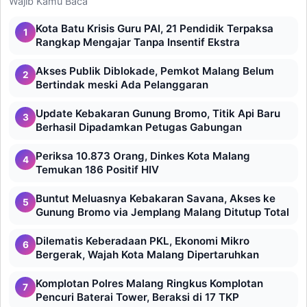
Wajib Kamu Baca
Kota Batu Krisis Guru PAI, 21 Pendidik Terpaksa
1
Rangkap Mengajar Tanpa Insentif Ekstra
Akses Publik Diblokade, Pemkot Malang Belum
2
Bertindak meski Ada Pelanggaran
Update Kebakaran Gunung Bromo, Titik Api Baru
3
Berhasil Dipadamkan Petugas Gabungan
Periksa 10.873 Orang, Dinkes Kota Malang
4
Temukan 186 Positif HIV
Buntut Meluasnya Kebakaran Savana, Akses ke
5
Gunung Bromo via Jemplang Malang Ditutup Total
Dilematis Keberadaan PKL, Ekonomi Mikro
6
Bergerak, Wajah Kota Malang Dipertaruhkan
Komplotan Polres Malang Ringkus Komplotan
7
Pencuri Baterai Tower, Beraksi di 17 TKP