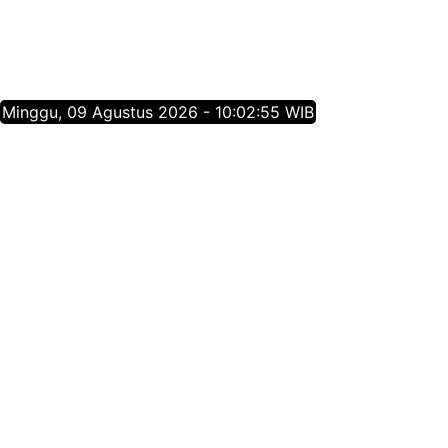
Minggu, 09 Agustus 2026 - 10:02:55 WIB
Tentang Jatim Times Network
Media Online Mainstream Pertama di Jawa Timur,
menyajikan info berita Jawa Timur yang membangun,
menginspirasi, dan berpositif thinking berdasarkan
jurnalisme positif.
Follow Jatim Times Network
@jatimtimescom
jatimtimes.com