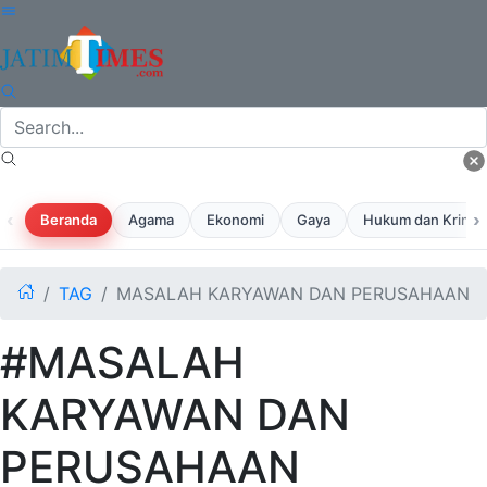
‹
›
Beranda
Agama
Ekonomi
Gaya
Hukum dan Krimina
TAG
MASALAH KARYAWAN DAN PERUSAHAAN
#MASALAH
KARYAWAN DAN
PERUSAHAAN