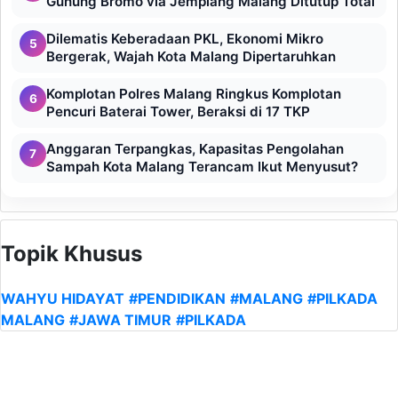
Gunung Bromo via Jemplang Malang Ditutup Total
Dilematis Keberadaan PKL, Ekonomi Mikro
5
Bergerak, Wajah Kota Malang Dipertaruhkan
Komplotan Polres Malang Ringkus Komplotan
6
Pencuri Baterai Tower, Beraksi di 17 TKP
Anggaran Terpangkas, Kapasitas Pengolahan
7
Sampah Kota Malang Terancam Ikut Menyusut?
Topik Khusus
WAHYU HIDAYAT
#PENDIDIKAN
#MALANG
#PILKADA
MALANG
#JAWA TIMUR
#PILKADA