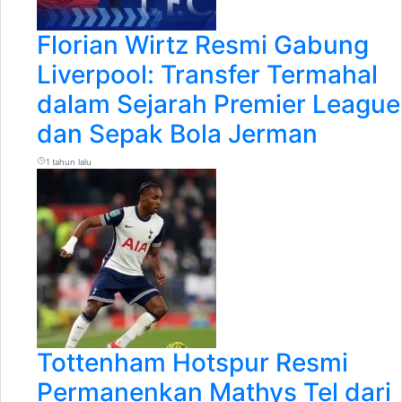
Florian Wirtz Resmi Gabung
Liverpool: Transfer Termahal
dalam Sejarah Premier League
dan Sepak Bola Jerman
1 tahun lalu
Tottenham Hotspur Resmi
Permanenkan Mathys Tel dari