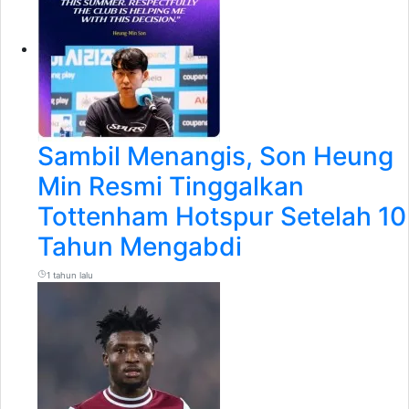
Sambil Menangis, Son Heung
Min Resmi Tinggalkan
Tottenham Hotspur Setelah 10
Tahun Mengabdi
1 tahun lalu