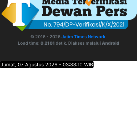
© 2016 - 2026
Jatim Times Network
.
Load time:
0.2101
detik. Diakses melalui
Android
Jumat, 07 Agustus 2026 - 03:33:11 WIB