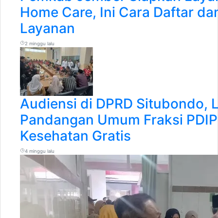
Home Care, Ini Cara Daftar dan
Layanan
2 minggu lalu
Audiensi di DPRD Situbondo,
Pandangan Umum Fraksi PDIP
Kesehatan Gratis
4 minggu lalu