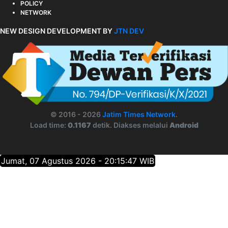
POLICY
NETWORK
NEW DESIGN DEVELOPMENT BY
JTN DEV
© 2016 - 2026
Jatim Times Network
.
Load time:
0.1167
detik. Diakses melalui
Android
Jumat, 07 Agustus 2026 - 20:15:47 WIB