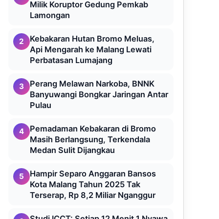
Milik Koruptor Gedung Pemkab
Lamongan
Kebakaran Hutan Bromo Meluas,
2
Api Mengarah ke Malang Lewati
Perbatasan Lumajang
Perang Melawan Narkoba, BNNK
3
Banyuwangi Bongkar Jaringan Antar
Pulau
Pemadaman Kebakaran di Bromo
4
Masih Berlangsung, Terkendala
Medan Sulit Dijangkau
Hampir Separo Anggaran Bansos
5
Kota Malang Tahun 2025 Tak
Terserap, Rp 8,2 Miliar Nganggur
Studi ICCT: Setiap 12 Menit 1 Nyawa