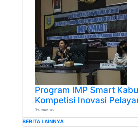
Program IMP Smart Kabu
Kompetisi Inovasi Pelaya
5 tahun lalu
BERITA LAINNYA