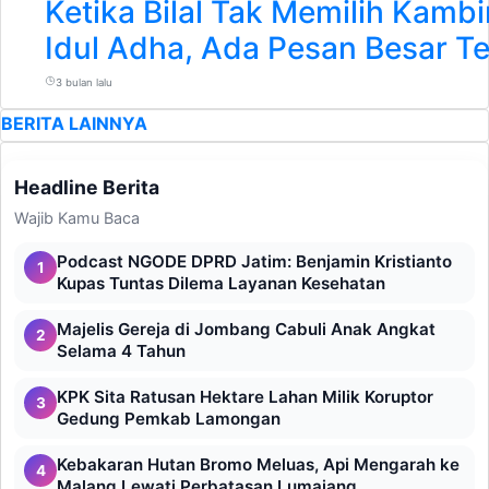
Ketika Bilal Tak Memilih Kamb
Idul Adha, Ada Pesan Besar T
3 bulan lalu
BERITA LAINNYA
Headline Berita
Wajib Kamu Baca
Podcast NGODE DPRD Jatim: Benjamin Kristianto
1
Kupas Tuntas Dilema Layanan Kesehatan
Majelis Gereja di Jombang Cabuli Anak Angkat
2
Selama 4 Tahun
KPK Sita Ratusan Hektare Lahan Milik Koruptor
3
Gedung Pemkab Lamongan
Kebakaran Hutan Bromo Meluas, Api Mengarah ke
4
Malang Lewati Perbatasan Lumajang